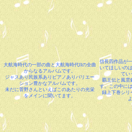
信長四作品が
大航海時代の一部の曲と大航海時代IIの全曲
いてほしいの
からなるアルバムです。
てい
ジャスあり民族系ありピアノありバリエー
覇王伝と風雲
ション豊かなアルバムです。
す。この中に
未だに菅野さんといえばこのあたりの光栄
録上下巻シリ
をメインに聞いてます。