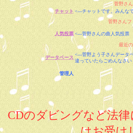
菅野さん
チャット
<---チャットです。みん
菅野さんファ
人気投票
<---菅野さんの曲人気投票
最近の
<---菅野よう子さんデー
データベース
違っていたらごめんなさい
管理人
CDのダビングなど法
はお受け