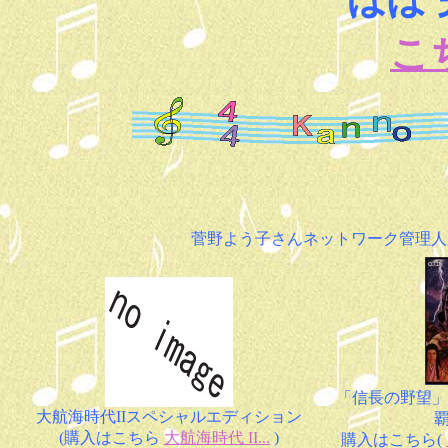
こ
菅野よう子さんネットワーク管理人
「信長の野望」
大航海時代IIスペシャルエディション
(購入はこちら
大航海時代 II...
)
購入はこちら(