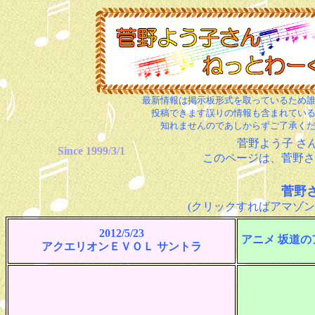
最新情報は掲示板形式を取っているため
投稿できます誤りの情報も含まれてい
知れませんのであしからずご了承く
菅野よう子 さ
Since 1999/3/1
このページは、菅野さ
菅野
(クリックすればアマゾン
2012/5/23
アニメ 坂道の
アクエリオンＥＶＯＬ サントラ