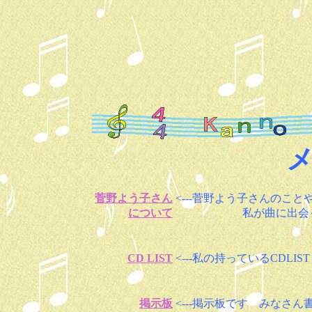
菅野よう子さん
<---菅野よう子さんのこ
について
私が曲に出会った
CD LIST
<---私の持っているCDLIST
掲示板
<---掲示板です みなさん