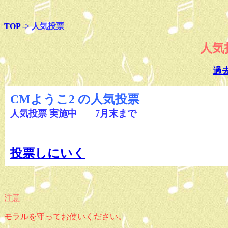
TOP
-> 人気投票
人気
過
CMようこ2 の人気投票
人気投票
実施中 7月末まで
投票しにいく
注意
モラルを守ってお使いください。